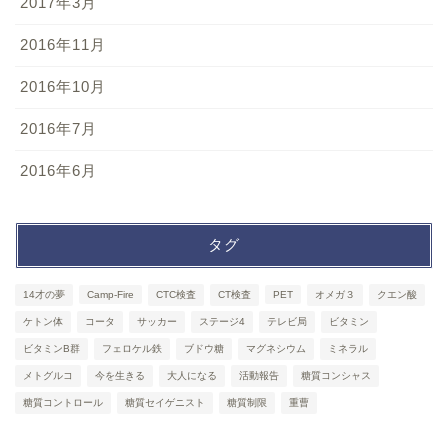
2017年3月
2016年11月
2016年10月
2016年7月
2016年6月
タグ
14才の夢
Camp-Fire
CTC検査
CT検査
PET
オメガ３
クエン酸
ケトン体
コータ
サッカー
ステージ4
テレビ局
ビタミン
ビタミンB群
フェロケル鉄
ブドウ糖
マグネシウム
ミネラル
メトグルコ
今を生きる
大人になる
活動報告
糖質コンシャス
糖質コントロール
糖質セイゲニスト
糖質制限
重曹