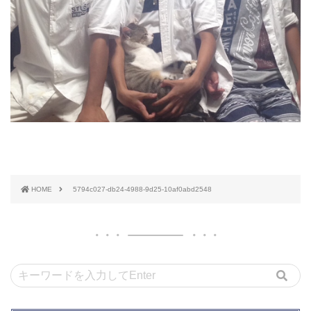
HOME
5794c027-db24-4988-9d25-10af0abd2548