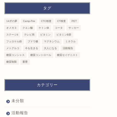
タグ
14才の夢
Camp-Fire
CTC検査
CT検査
PET
オメガ３
クエン酸
ケトン体
コータ
サッカー
ステージ4
テレビ局
ビタミン
ビタミンB群
フェロケル鉄
ブドウ糖
マグネシウム
ミネラル
メトグルコ
今を生きる
大人になる
活動報告
糖質コンシャス
糖質コントロール
糖質セイゲニスト
糖質制限
重曹
カテゴリー
未分類
活動報告