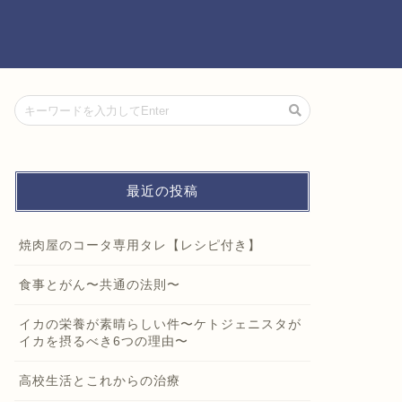
～
最近の投稿
焼肉屋のコータ専用タレ【レシピ付き】
食事とがん〜共通の法則〜
イカの栄養が素晴らしい件〜ケトジェニスタが
イカを摂るべき6つの理由〜
高校生活とこれからの治療